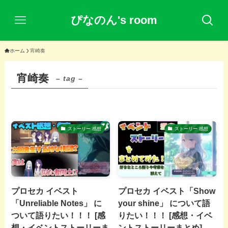
ぴなのん's room
ホーム
宵崎奏
宵崎奏
– tag –
ストーリー 感想
ストーリー 感想
プロセカ イベスト
プロセカ イベスト「Show
「Unreliable Notes」 に
your shine」 について語
ついて語りたい！！！ [感
りたい！！！ [感想・イベ
想・イベントストーリーま
ントストーリーまとめ]