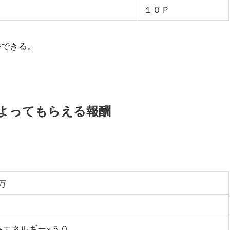
１０Ｐ
ができる。
よってもらえる報酬
万
+エネルギー×５０