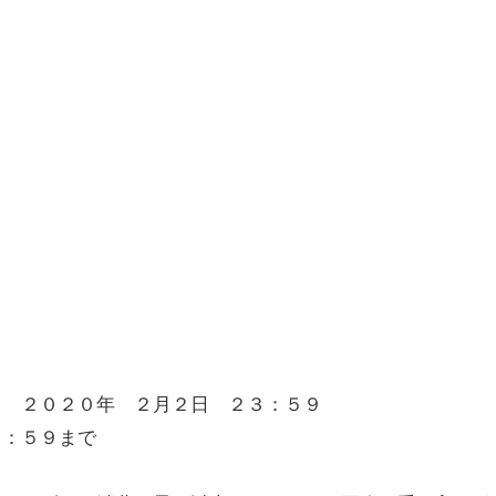
～ ２０２０年 ２月２日 ２３：５９
３：５９まで