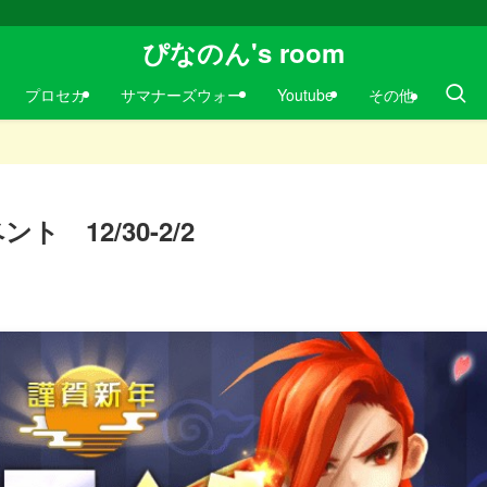
ぴなのん's room
プロセカ
サマナーズウォー
Youtube
その他
ト 12/30-2/2