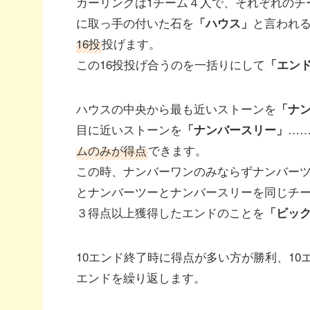
カーリングは1チーム４人で、それぞれのチ
に取っ手の付いた石を
と言われ
「ハウス」
16投
投げます。
この16投投げ合うのを一括りにして
「エン
ハウスの中央から最も近いストーンを
「ナ
目に近いストーンを
…
「ナンバースリー」
ムのみが得点
できます。
この時、ナンバーワンのみならずナンバー
とナンバーツーとナンバースリーを同じチ
３得点以上獲得したエンドのことを
「ビッ
10エンド終了時に得点が多い方が勝利、1
エンドを繰り返します。