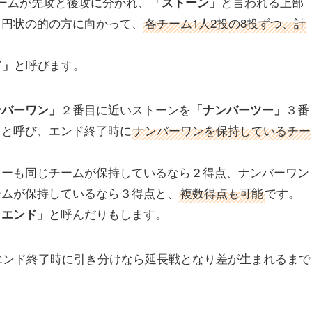
ームが先攻と後攻に分かれ、
と言われる上部
「ストーン」
る円状の的の方に向かって、
各チーム1人2投の8投ずつ、計
と呼びます。
ド」
２番目に近いストーンを
３番
ンバーワン」
「ナンバーツー」
…と呼び、エンド終了時に
ナンバーワンを保持しているチー
ツーも同じチームが保持しているなら２得点、ナンバーワン
ームが保持しているなら３得点と、
複数得点も可能
です。
と呼んだりもします。
クエンド」
0エンド終了時に引き分けなら延長戦となり差が生まれるまで