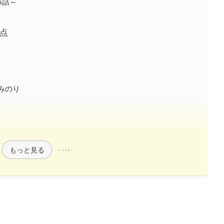
6話～
点
みのり
もっと見る