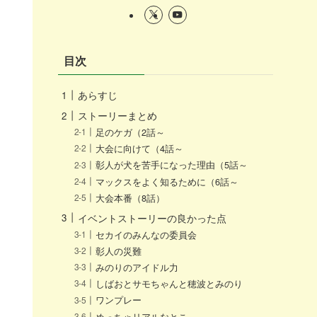
目次
あらすじ
ストーリーまとめ
足のケガ（2話～
大会に向けて（4話～
彰人が犬を苦手になった理由（5話～
マックスをよく知るために（6話～
大会本番（8話）
イベントストーリーの良かった点
セカイのみんなの委員会
彰人の災難
みのりのアイドル力
しばおとサモちゃんと穂波とみのり
ワンプレー
めっちゃリアルなとこ