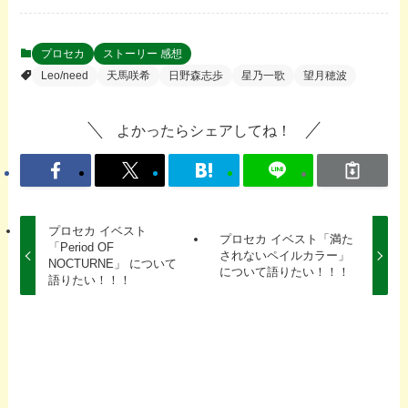
プロセカ
ストーリー 感想
Leo/need
天馬咲希
日野森志歩
星乃一歌
望月穂波
よかったらシェアしてね！
プロセカ イベスト
プロセカ イベスト「満た
「Period OF
されないペイルカラー」
NOCTURNE」 について
について語りたい！！！
語りたい！！！