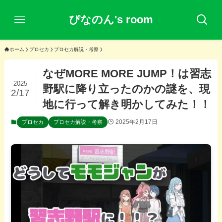
ぴなのん's room
ホーム
プロセカ
プロセカ解説・考察
なぜMORE MORE JUMP！は習志
2025
野駅に降り立ったのかの謎を、現
2/17
地に行って解き明かしてみた！！
2025年2月17日
プロセカ
プロセカ解説・考察