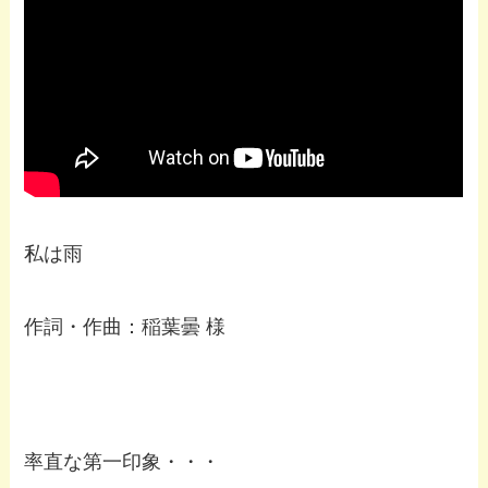
私は雨
作詞・作曲：稲葉曇 様
率直な第一印象・・・