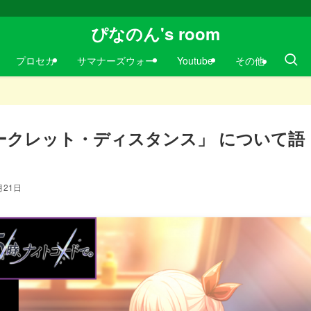
ぴなのん's room
プロセカ
サマナーズウォー
Youtube
その他
ークレット・ディスタンス」 について語
月21日